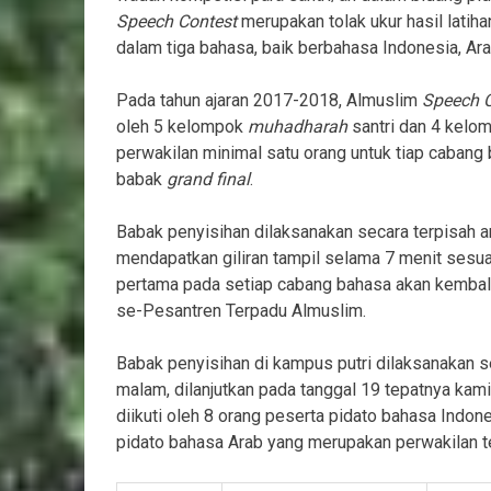
Speech Contest
merupakan tolak ukur hasil latiha
dalam tiga bahasa, baik berbahasa Indonesia, Ar
Pada tahun ajaran 2017-2018, Almuslim
Speech C
oleh 5 kelompok
muhadharah
santri dan 4 kelo
perwakilan minimal satu orang untuk tiap cabang 
babak
grand final
.
Babak penyisihan dilaksanakan secara terpisah an
mendapatkan giliran tampil selama 7 menit sesua
pertama pada setiap cabang bahasa akan kembal
se-Pesantren Terpadu Almuslim.
Babak penyisihan di kampus putri dilaksanakan s
malam, dilanjutkan pada tanggal 19 tepatnya kami
diikuti oleh 8 orang peserta pidato bahasa Indon
pidato bahasa Arab yang merupakan perwakilan t