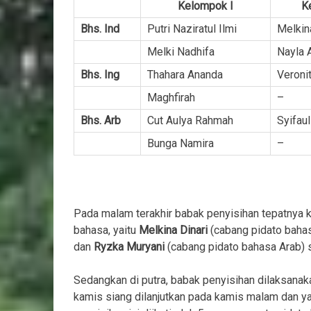
Kelompok I
K
Bhs. Ind
Putri Naziratul Ilmi
Melkin
Melki Nadhifa
Nayla A
Bhs. Ing
Thahara Ananda
Veronit
Maghfirah
–
Bhs. Arb
Cut Aulya Rahmah
Syifau
Bunga Namira
–
Pada malam terakhir babak penyisihan tepatnya ka
bahasa, yaitu
Melkina Dinari
(cabang pidato bahas
dan
Ryzka Muryani
(cabang pidato bahasa Arab)
Sedangkan di putra, babak penyisihan dilaksanak
kamis siang dilanjutkan pada kamis malam dan yan