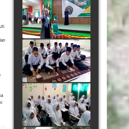
Adegan Santri Drama
Bahasa Inggris
watch video
uti
dan
Listening "Save Me From
Myself"
watch video
m
Berdendang Ria dengan
sa
Dhamir
ni
watch video