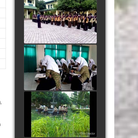
Yel yel Salam Pramuka
AlMuslim
watch video
Kidung Santri dipagi hari
watch video
,
People Are Awesome
watch video
a