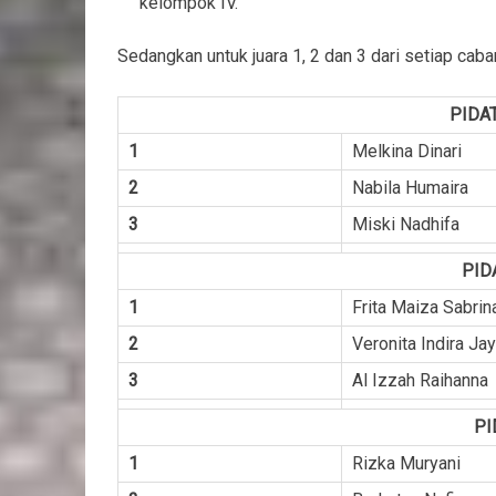
kelompok IV.
Sedangkan untuk juara 1, 2 dan 3 dari setiap caba
PIDA
1
Melkina Dinari
2
Nabila Humaira
3
Miski Nadhifa
PID
1
Frita Maiza Sabrin
2
Veronita Indira Jay
3
Al Izzah Raihanna
PI
1
Rizka Muryani