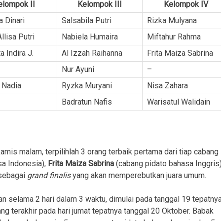
elompok II
Kelompok III
Kelompok IV
a Dinari
Salsabila Putri
Rizka Mulyana
llisa Putri
Nabiela Humaira
Miftahur Rahma
a Indira J.
Al Izzah Raihanna
Frita Maiza Sabrina
Nur Ayuni
–
l Nadia
Ryzka Muryani
Nisa Zahara
Badratun Nafis
Warisatul Walidain
mis malam, terpilihlah 3 orang terbaik pertama dari tiap cabang
a Indonesia),
Frita Maiza Sabrina
(cabang pidato bahasa Inggris)
 sebagai
grand finalis
yang akan memperebutkan juara umum.
an selama 2 hari dalam 3 waktu, dimulai pada tanggal 19 tepatny
g terakhir pada hari jumat tepatnya tanggal 20 Oktober. Babak