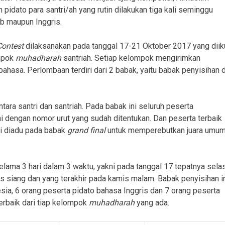
n pidato para santri/ah yang rutin dilakukan tiga kali seminggu
ab maupun Inggris.
ontest
dilaksanakan pada tanggal 17-21 Oktober 2017 yang diik
mpok
muhadharah
santriah. Setiap kelompok mengirimkan
bahasa. Perlombaan terdiri dari 2 babak, yaitu babak penyisihan 
tara santri dan santriah. Pada babak ini seluruh peserta
i dengan nomor urut yang sudah ditentukan. Dan peserta terbaik
i diadu pada babak
grand final
untuk memperebutkan juara umu
elama 3 hari dalam 3 waktu, yakni pada tanggal 17 tepatnya sela
s siang dan yang terakhir pada kamis malam. Babak penyisihan i
esia, 6 orang peserta pidato bahasa Inggris dan 7 orang peserta
erbaik dari tiap kelompok
muhadharah
yang ada.