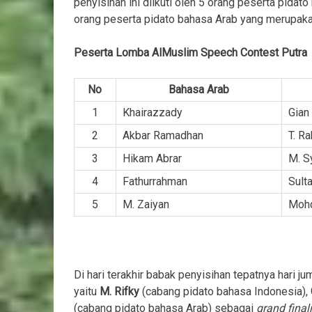
penyisihan ini diikuti oleh 5 orang peserta pidat
orang peserta pidato bahasa Arab yang merupaka
Peserta Lomba AlMuslim Speech Contest Putra
No
Bahasa Arab
1
Khairazzady
Gian
2
Akbar Ramadhan
T. R
3
Hikam Abrar
M. S
4
Fathurrahman
Sult
5
M. Zaiyan
Mohd
Di hari terakhir babak penyisihan tepatnya hari j
yaitu
M. Rifky
(cabang pidato bahasa Indonesia),
(cabang pidato bahasa Arab) sebagai
grand final