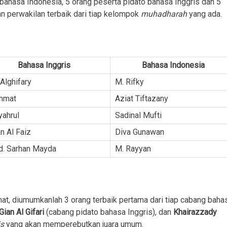
o bahasa Indonesia, 5 orang peserta pidato bahasa Inggris dan 5
n perwakilan terbaik dari tiap kelompok
muhadharah
yang ada.
Bahasa Inggris
Bahasa Indonesia
 Alghifary
M. Rifky
ahmat
Aziat Tiftazany
yahrul
Sadinal Mufti
an Al Faiz
Diva Gunawan
. Sarhan Mayda
M. Rayyan
umat, diumumkanlah 3 orang terbaik pertama dari tiap cabang baha
Gian Al Gifari
(cabang pidato bahasa Inggris), dan
Khairazzady
is
yang akan memperebutkan juara umum.