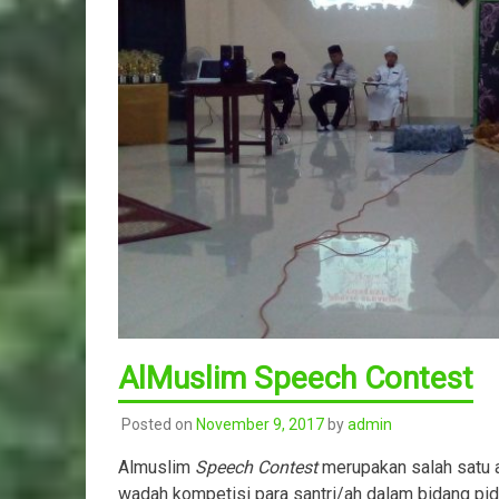
AlMuslim Speech Contest
Posted on
November 9, 2017
by
admin
Almuslim
Speech Contest
merupakan salah satu a
wadah kompetisi para santri/ah dalam bidang pid