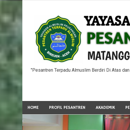
Skip
to
content
"Pesantren Terpadu Almuslim Berdiri Di Atas da
HOME
PROFIL PESANTREN
AKADEMIK
P