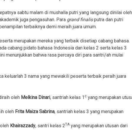
epatnya sabtu malam di mushalla putri yang langsung dinilai oleh
g akademik juga pengasuhan. Para
grand finalis
putra dan putri
 penampilan terbaiknya demi meraih juara umum.
eserta merupakan mereka yang terbaik disetiap cabang bahasa.
ada cabang pidato bahasa Indonesia dan kelas 2 serta kelas 3
ini menunjukkan bahwa rasa percaya diri para santri/ah mulai
aka keluarlah 3 nama yang mewakili peserta terbaik peraih juara
c
iraih oleh
Melkina Dinari
, santriah kelas 1
yang merupakan utus
ih oleh
Frita Maiza Sabrina
, santriah kelas 3 yang merupakan
TA
 oleh
Khairazzady
, santri kelas 2
yang merupakan utusan dari