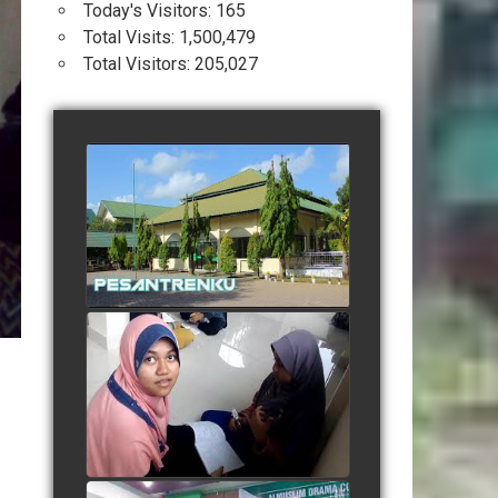
Today's Visitors:
165
Total Visits:
1,500,479
Total Visitors:
205,027
Profil Pesantren Terpadu
Almuslim Peusangan
watch video
Suasana Belajar Mandiri
Menjelang Ujian Semester
watch video