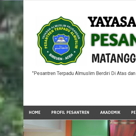
Skip
to
content
"Pesantren Terpadu Almuslim Berdiri Di Atas da
HOME
PROFIL PESANTREN
AKADEMIK
P