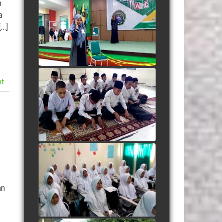
n
Adegan Santri Drama
a
Bahasa Inggris
[…]
watch video
nt
Listening "Save Me From
Myself"
watch video
Berdendang Ria dengan
Dhamir
an
watch video