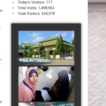
Today's Visitors:
117
Total Visits:
1,498,963
de
Total Visitors:
204,979
p
Profil Pesantren Terpadu
Almuslim Peusangan
watch video
nt
Suasana Belajar Mandiri
Menjelang Ujian Semester
watch video
an