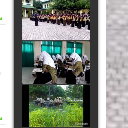
Yel yel Salam Pramuka
AlMuslim
nt
watch video
Kidung Santri dipagi hari
watch video
.
People Are Awesome
watch video
nt