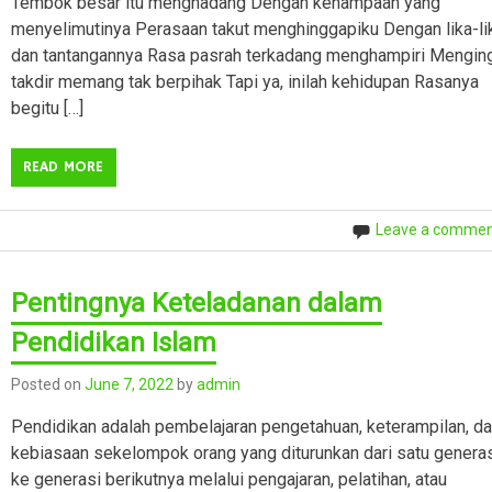
Tembok besar itu menghadang Dengan kehampaan yang
menyelimutinya Perasaan takut menghinggapiku Dengan lika-li
dan tantangannya Rasa pasrah terkadang menghampiri Mengin
takdir memang tak berpihak Tapi ya, inilah kehidupan Rasanya
begitu […]
READ MORE
Leave a comme
Pentingnya Keteladanan dalam
Pendidikan Islam
Posted on
June 7, 2022
by
admin
Pendidikan adalah pembelajaran pengetahuan, keterampilan, d
kebiasaan sekelompok orang yang diturunkan dari satu genera
ke generasi berikutnya melalui pengajaran, pelatihan, atau