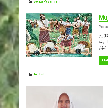
Berita Pesantren
Muj
Poste
فَلَيْسَ
۟ مِنْهُ
REA
Artikel