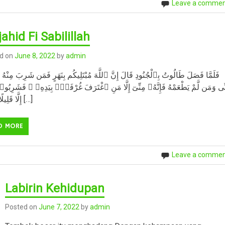
Leave a comme
ahid Fi Sabilillah
d on
June 8, 2022
by
admin
فَلَمَّا فَصَلَ طَالُوتُ بِٱلْجُنُودِ قَالَ إِنَّ ٱللَّهَ مُبْتَلِيكُم بِنَهَرٍ فَمَن شَرِبَ مِنْهُ 
ِّى وَمَن لَّمْ يَطْعَمْهُ فَإِنَّهُۥ مِنِّىٓ إِلَّا مَنِ ٱغْتَرَفَ غُرْفَةًۢ بِيَدِهِۦ ۚ فَشَرِبُوا
إِلَّا قَلِيلًا مِّنْهُمْ […]
D MORE
Leave a comme
Labirin Kehidupan
Posted on
June 7, 2022
by
admin