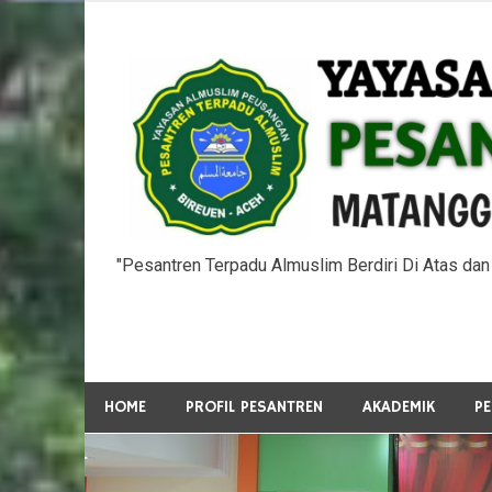
Skip
to
content
"Pesantren Terpadu Almuslim Berdiri Di Atas da
HOME
PROFIL PESANTREN
AKADEMIK
P