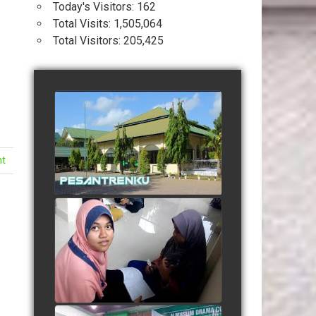
Today's Visitors:
162
Total Visits:
1,505,064
Total Visitors:
205,425
Profil Pesantren Terpadu
Almuslim Peusangan
watch video
nt
Suasana Belajar Mandiri
Menjelang Ujian Semester
watch video