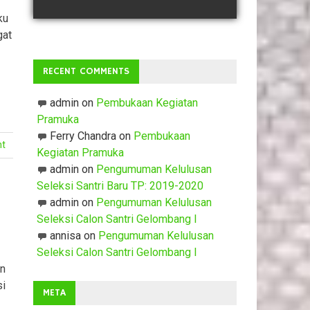
ku
gat
RECENT COMMENTS
admin
on
Pembukaan Kegiatan
Pramuka
Ferry Chandra
on
Pembukaan
nt
Kegiatan Pramuka
admin
on
Pengumuman Kelulusan
Seleksi Santri Baru TP: 2019-2020
admin
on
Pengumuman Kelulusan
Seleksi Calon Santri Gelombang I
annisa
on
Pengumuman Kelulusan
Seleksi Calon Santri Gelombang I
an
si
META