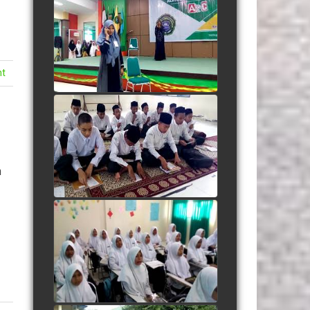
Adegan Santri Drama
Bahasa Inggris
watch video
nt
Listening "Save Me From
Myself"
watch video
n
Berdendang Ria dengan
Dhamir
watch video