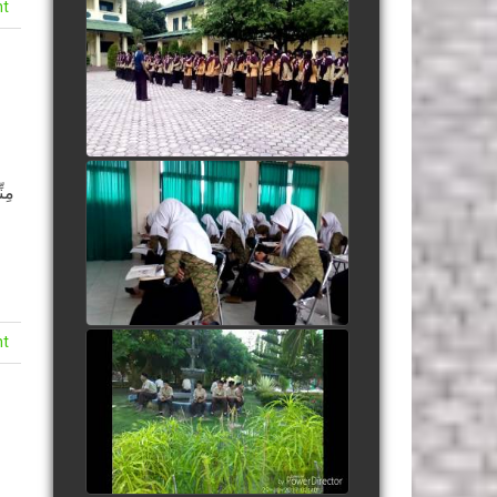
nt
Yel yel Salam Pramuka
AlMuslim
watch video
مِن
Kidung Santri dipagi hari
watch video
nt
People Are Awesome
watch video