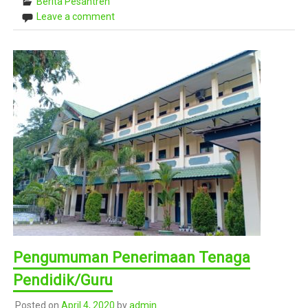
Berita Pesantren
Leave a comment
Pengumuman Penerimaan Tenaga
Pendidik/Guru
Posted on
April 4, 2020
by
admin