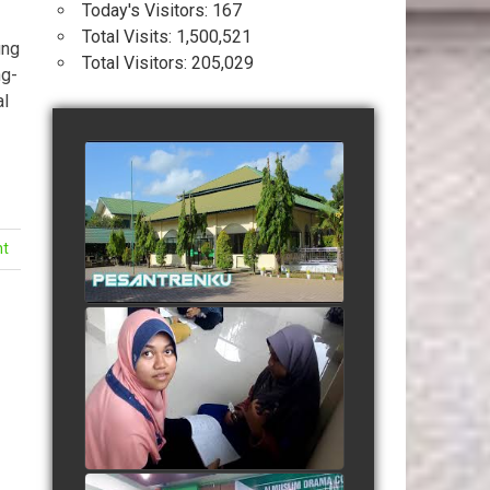
Today's Visitors:
167
Total Visits:
1,500,521
ung
Total Visitors:
205,029
ng-
al
Profil Pesantren Terpadu
Almuslim Peusangan
watch video
nt
Suasana Belajar Mandiri
Menjelang Ujian Semester
watch video