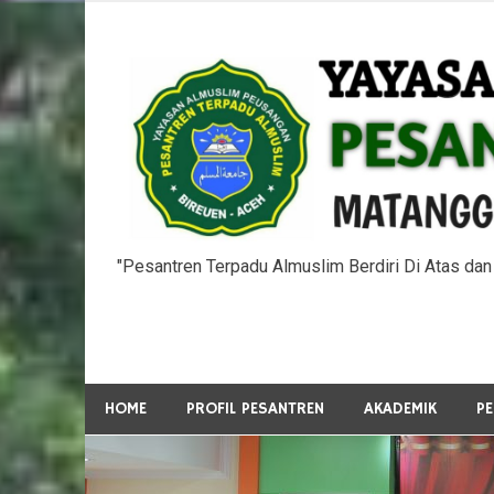
Skip
to
content
"Pesantren Terpadu Almuslim Berdiri Di Atas da
HOME
PROFIL PESANTREN
AKADEMIK
P