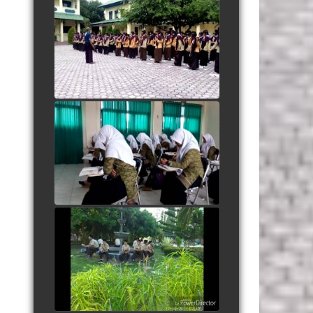
Yel yel Salam Pramuka
AlMuslim
watch video
Kidung Santri dipagi hari
watch video
People Are Awesome
watch video