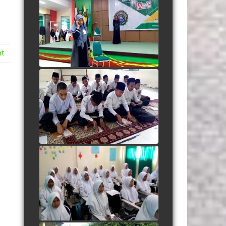
Adegan Santri Drama
Bahasa Inggris
watch video
nt
Listening "Save Me From
Myself"
watch video
Berdendang Ria dengan
Dhamir
watch video